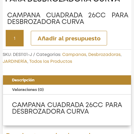
CAMPANA CUADRADA 26CC PARA
DESBROZADORA CURVA
CAMPANA
Añadir al presupuesto
CUADRADA
26CC
PARA
SKU:
DES1101-J
Categorías:
Campanas
,
Desbrozadoras
,
DESBROZADORA
JARDINERÍA
,
Todos los Productos
CURVA
cantidad
Descripción
Valoraciones (0)
CAMPANA CUADRADA 26CC PARA
DESBROZADORA CURVA