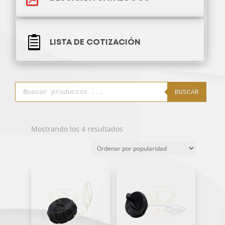

LISTA DE COTIZACIÓN
Búsqueda
de
BUSCAR
productos
Ordenado
Mostrando los 4 resultados
por
popularidad