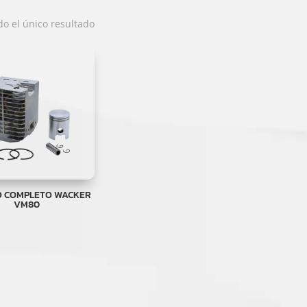
o el único resultado
O COMPLETO WACKER
VM80