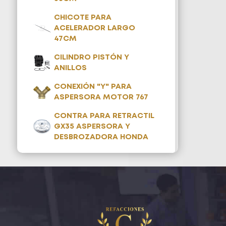
CHICOTE PARA
ACELERADOR LARGO
47CM
CILINDRO PISTÓN Y
ANILLOS
CONEXIÓN "Y" PARA
ASPERSORA MOTOR 767
CONTRA PARA RETRACTIL
GX35 ASPERSORA Y
DESBROZADORA HONDA