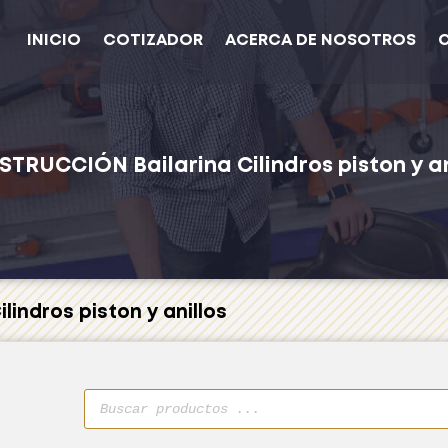
INICIO
COTIZADOR
ACERCA DE NOSOTROS
STRUCCIÓN
Bailarina
Cilindros piston y an
ilindros piston y anillos
Búsqueda
de
productos