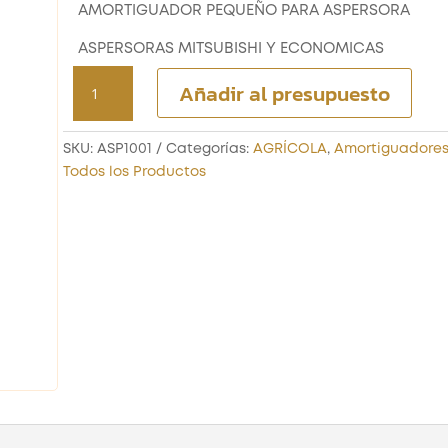
AMORTIGUADOR PEQUEÑO PARA ASPERSORA
ASPERSORAS MITSUBISHI Y ECONOMICAS
AMORTIGUADOR
Añadir al presupuesto
PEQUEÑO
PARA
ASPERSORA
SKU:
ASP1001
Categorías:
AGRÍCOLA
,
Amortiguadore
cantidad
Todos los Productos