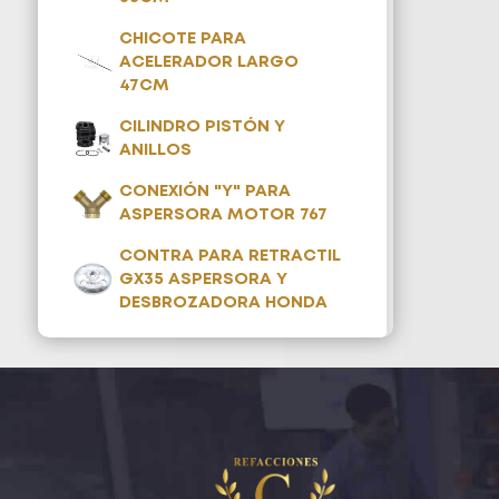
CHICOTE PARA
ACELERADOR LARGO
47CM
CILINDRO PISTÓN Y
ANILLOS
CONEXIÓN "Y" PARA
ASPERSORA MOTOR 767
CONTRA PARA RETRACTIL
GX35 ASPERSORA Y
DESBROZADORA HONDA