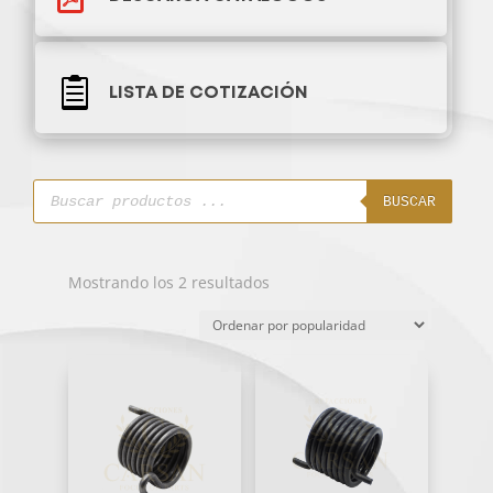

LISTA DE COTIZACIÓN
Búsqueda
de
BUSCAR
productos
Ordenado
Mostrando los 2 resultados
por
popularidad