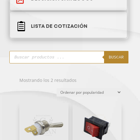

LISTA DE COTIZACIÓN
Búsqueda
de
BUSCAR
productos
Ordenado
Mostrando los 2 resultados
por
popularidad