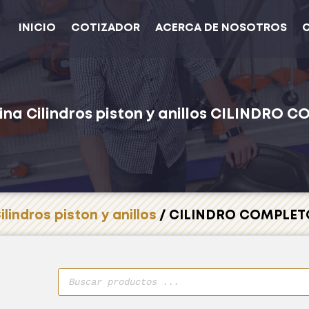
INICIO
COTIZADOR
ACERCA DE NOSOTROS
ina
Cilindros piston y anillos
CILINDRO C
ilindros piston y anillos
/ CILINDRO COMPLE
Búsqueda
de
productos