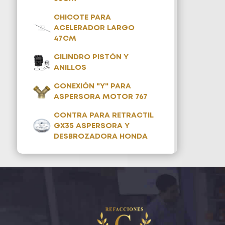
CHICOTE PARA
ACELERADOR LARGO
47CM
CILINDRO PISTÓN Y
ANILLOS
CONEXIÓN "Y" PARA
ASPERSORA MOTOR 767
CONTRA PARA RETRACTIL
GX35 ASPERSORA Y
DESBROZADORA HONDA