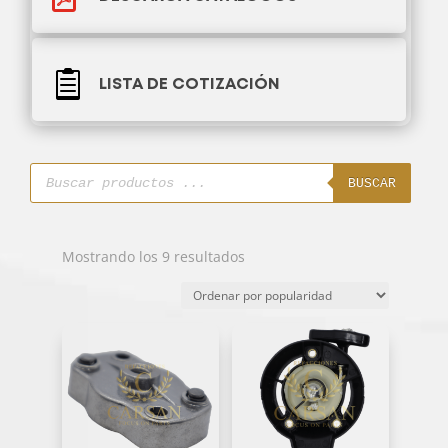

LISTA DE COTIZACIÓN
Búsqueda
de
BUSCAR
productos
Ordenado
Mostrando los 9 resultados
por
popularidad