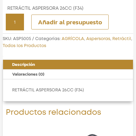
RETRÁCTIL ASPERSORA 26CC (F34)
RETRÁCTIL
Añadir al presupuesto
ASPERSORA
26CC
(F34)
SKU:
ASP5005
Categorías:
AGRÍCOLA
,
Aspersoras
,
Retráctil
,
cantidad
Todos los Productos
Descripción
Valoraciones (0)
RETRÁCTIL ASPERSORA 26CC (F34)
Productos relacionados