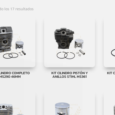
Ordenado
o los 17 resultados
por
popularidad
ILINDRO COMPLETO
KIT CILINDRO PISTÓN Y
KIT 
MS290 46MM
ANILLOS STIHL MS361