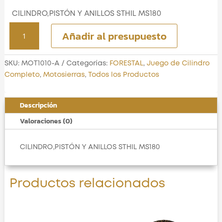
CILINDRO,PISTÓN Y ANILLOS STHIL MS180
CILINDRO,PISTÓN
Añadir al presupuesto
Y
ANILLOS
STHIL
SKU:
MOT1010-A
Categorías:
FORESTAL
,
Juego de Cilindro
MS180
Completo
,
Motosierras
,
Todos los Productos
cantidad
Descripción
Valoraciones (0)
CILINDRO,PISTÓN Y ANILLOS STHIL MS180
Productos relacionados