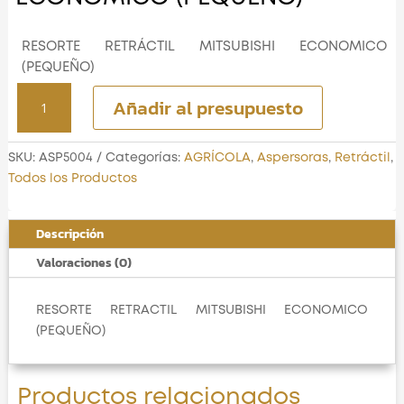
RESORTE RETRÁCTIL MITSUBISHI ECONOMICO
(PEQUEÑO)
RESORTE
Añadir al presupuesto
RETRÁCTIL
MITSUBISHI
ECONOMICO
SKU:
ASP5004
Categorías:
AGRÍCOLA
,
Aspersoras
,
Retráctil
,
(PEQUEÑO)
Todos los Productos
cantidad
Descripción
Valoraciones (0)
RESORTE RETRACTIL MITSUBISHI ECONOMICO
(PEQUEÑO)
Productos relacionados