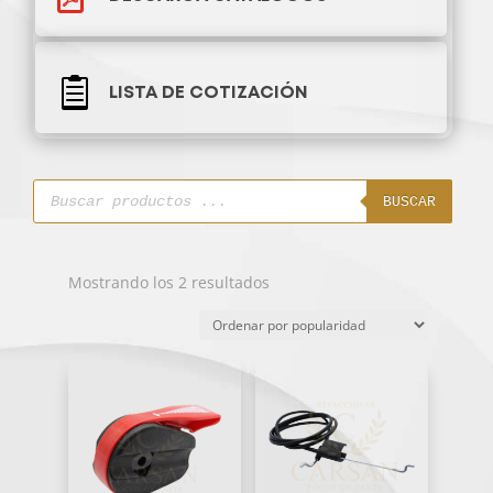

LISTA DE COTIZACIÓN
Búsqueda
de
BUSCAR
productos
Ordenado
Mostrando los 2 resultados
por
popularidad