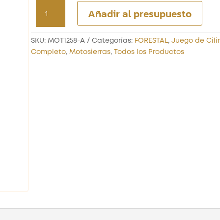
JUEGO
Añadir al presupuesto
PISTÓN
Y
ANILLOS
SKU:
MOT1258-A
Categorías:
FORESTAL
,
Juego de Cili
MOTOSIERRA
Completo
,
Motosierras
,
Todos los Productos
38CC
cantidad