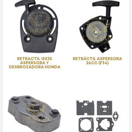
RETRACTIL GX35
RETRÁCTIL ASPERSORA
ASPERSORA Y
26CC (F34)
DESBROZADORA HONDA