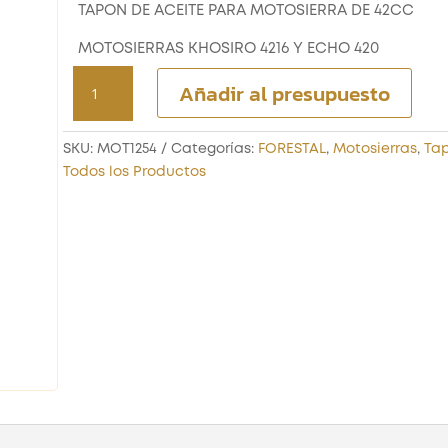
TAPON DE ACEITE PARA MOTOSIERRA DE 42CC
MOTOSIERRAS KHOSIRO 4216 Y ECHO 420
TAPÓN
Añadir al presupuesto
DE
ACEITE
PARA
SKU:
MOT1254
Categorías:
FORESTAL
,
Motosierras
,
Tap
MOTOSIERRA
Todos los Productos
DE
42CC
cantidad