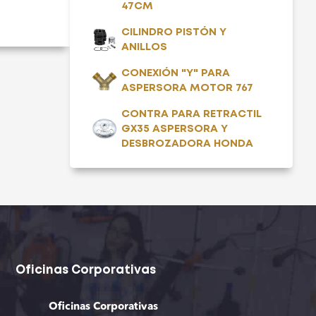
47CM
CILINDRO PISTÓN Y
ANILLOS
CONEXIÓN "Y" PARA
ASPERSORA MOTOR 767
CONTRA PARA RETRACTIL
GX35 ASPERSORA Y
DESBROZADORA HONDA
Oficinas Corporativas
Oficinas Corporativas