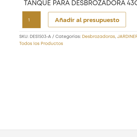
TANQUE PARA DESBROZADORA 43
TANQUE
Añadir al presupuesto
PARA
DESBROZADORA
43CC
SKU:
DES1503-A
Categorías:
Desbrozadoras
,
JARDINE
B
Todos los Productos
cantidad