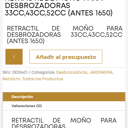
DESBROZADORAS
33CC,43CC,52CC (ANTES 1650)
RETRACTIL DE MOÑO PARA
DESBROZADORAS 33CC,43CC,52CC
(ANTES 1650)
RETRACTIL
Añadir al presupuesto
DE
MOÑO
PARA
SKU:
DES1601
Categorías:
Desbrozadoras
,
JARDINERÍA
,
DESBROZADORAS
Retráctil
,
Todos los Productos
33CC,43CC,52CC
(ANTES
Descripción
1650)
cantidad
Valoraciones (0)
RETRACTIL DE MOÑO PARA
DESBROZADORAS