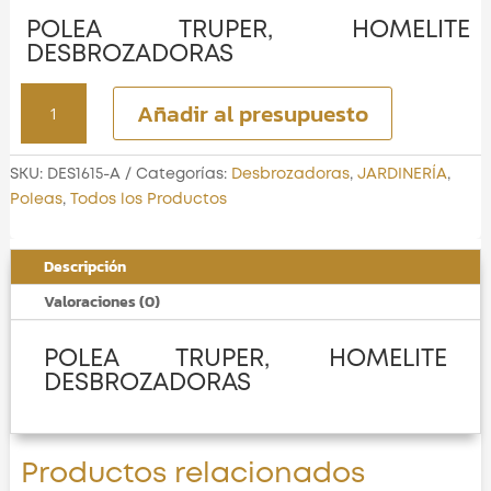
POLEA TRUPER, HOMELITE
DESBROZADORAS
POLEA
Añadir al presupuesto
TRUPER,
HOMELITE
DESBROZADORAS
SKU:
DES1615-A
Categorías:
Desbrozadoras
,
JARDINERÍA
,
cantidad
Poleas
,
Todos los Productos
Descripción
Valoraciones (0)
POLEA TRUPER, HOMELITE
DESBROZADORAS
Productos relacionados