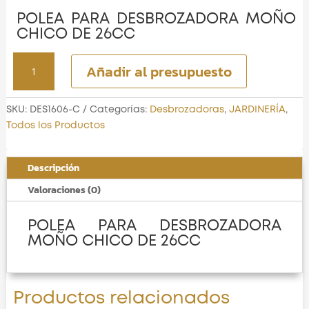
POLEA PARA DESBROZADORA MOÑO
CHICO DE 26CC
POLEA
Añadir al presupuesto
PARA
DESBROZADORA
MOÑO
SKU:
DES1606-C
Categorías:
Desbrozadoras
,
JARDINERÍA
,
CHICO
Todos los Productos
DE
26CC
Descripción
cantidad
Valoraciones (0)
POLEA PARA DESBROZADORA
MOÑO CHICO DE 26CC
Productos relacionados