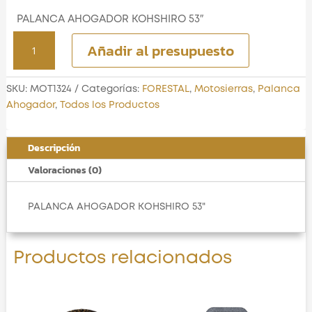
PALANCA AHOGADOR KOHSHIRO 53″
PALANCA
Añadir al presupuesto
AHOGADOR
KOHSHIRO
53"
SKU:
MOT1324
Categorías:
FORESTAL
,
Motosierras
,
Palanca
cantidad
Ahogador
,
Todos los Productos
Descripción
Valoraciones (0)
PALANCA AHOGADOR KOHSHIRO 53"
Productos relacionados