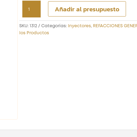
INYECTOR
Añadir al presupuesto
STIHL
SR430
cantidad
SKU:
1312
Categorías:
Inyectores
,
REFACCIONES GENE
los Productos