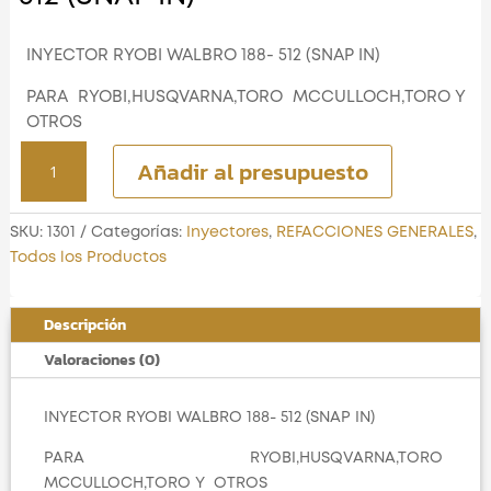
INYECTOR RYOBI WALBRO 188- 512 (SNAP IN)
PARA RYOBI,HUSQVARNA,TORO MCCULLOCH,TORO Y
OTROS
INYECTOR RYOBI WALBRO 188-
Añadir al presupuesto
512 (SNAP IN)
cantidad
SKU:
1301
Categorías:
Inyectores
,
REFACCIONES GENERALES
,
Todos los Productos
Descripción
Valoraciones (0)
INYECTOR RYOBI WALBRO 188- 512 (SNAP IN)
PARA RYOBI,HUSQVARNA,TORO
MCCULLOCH,TORO Y OTROS