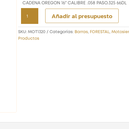
CADENA OREGON 16″ CALIBRE .058 PASO.325 66DL
CADENA
Añadir al presupuesto
OREGON
16"
CALIBRE
SKU:
MOT1320
Categorías:
Barras
,
FORESTAL
,
Motosier
.058
Productos
PASO.325
66DL
cantidad