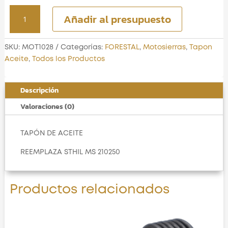
TAPÓN
Añadir al presupuesto
DE
ACEITE
cantidad
SKU:
MOT1028
Categorías:
FORESTAL
,
Motosierras
,
Tapon
Aceite
,
Todos los Productos
Descripción
Valoraciones (0)
TAPÓN DE ACEITE
REEMPLAZA STHIL MS 210250
Productos relacionados