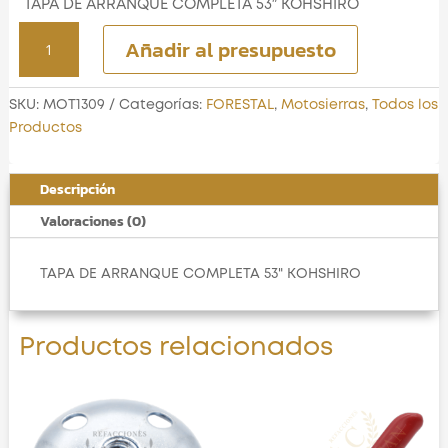
TAPA DE ARRANQUE COMPLETA 53″ KOHSHIRO
TAPA
Añadir al presupuesto
DE
ARRANQUE
COMPLETA
SKU:
MOT1309
Categorías:
FORESTAL
,
Motosierras
,
Todos los
53"
Productos
KOHSHIRO
cantidad
Descripción
Valoraciones (0)
TAPA DE ARRANQUE COMPLETA 53" KOHSHIRO
Productos relacionados