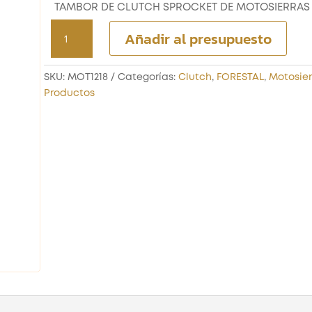
TAMBOR DE CLUTCH SPROCKET DE MOTOSIERRAS
TAMBOR
Añadir al presupuesto
DE
CLUTCH
SPROCKET
SKU:
MOT1218
Categorías:
Clutch
,
FORESTAL
,
Motosier
DE
Productos
MOTOSIERRAS
DE
52CC
cantidad