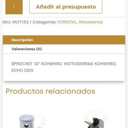
SPROCKET
Añadir al presupuesto
53"
KOHSHIRO
cantidad
SKU:
MOT1312
Categorías:
FORESTAL
,
Motosierras
Descripción
Valoraciones (0)
SPROCKET 53" KOHSHIRO MOTOSIERRAS KOHSHIRO,
ECHO 5300
Productos relacionados