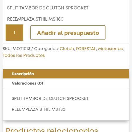
SPLIT TAMBOR DE CLUTCH SPROCKET
REEEMPLAZA STHIL MS 180
SPLIT
Añadir al presupuesto
TAMBOR
DE
CLUTCH
SKU:
MOT1013
Categorías:
Clutch
,
FORESTAL
,
Motosierras
,
SPROCKET
Todos los Productos
cantidad
Descripción
Valoraciones (0)
SPLIT TAMBOR DE CLUTCH SPROCKET
REEEMPLAZA STHIL MS 180
Productos relacionados