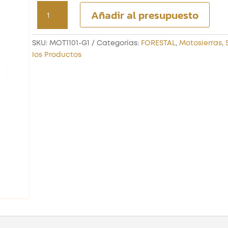
SINFÍN
Añadir al presupuesto
PARA
HUSQVARNA
365
SKU:
MOT1101-G1
Categorías:
FORESTAL
,
Motosierras
,
cantidad
los Productos