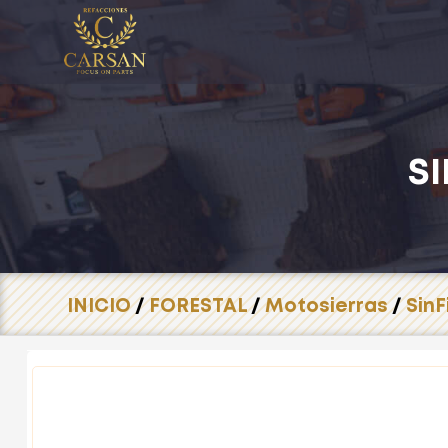
S
INICIO
/
FORESTAL
/
Motosierras
/
SinF