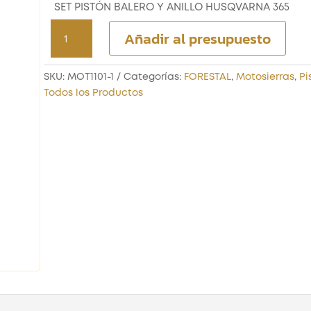
SET PISTÓN BALERO Y ANILLO HUSQVARNA 365
SET
Añadir al presupuesto
PISTÓN
BALERO
Y
SKU:
MOT1101-1
Categorías:
FORESTAL
,
Motosierras
,
Pi
ANILLO
Todos los Productos
HUSQVARNA
365
cantidad