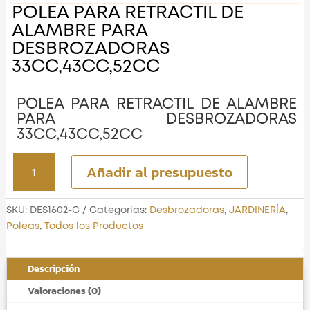
POLEA PARA RETRACTIL DE
ALAMBRE PARA
DESBROZADORAS
33CC,43CC,52CC
POLEA PARA RETRACTIL DE ALAMBRE
PARA DESBROZADORAS
33CC,43CC,52CC
POLEA
Añadir al presupuesto
PARA
RETRACTIL
DE
SKU:
DES1602-C
Categorías:
Desbrozadoras
,
JARDINERÍA
,
ALAMBRE
Poleas
,
Todos los Productos
PARA
DESBROZADORAS
Descripción
33CC,43CC,52CC
cantidad
Valoraciones (0)