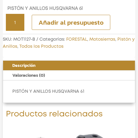
PISTÓN Y ANILLOS HUSQVARNA 61
PISTÓN
Añadir al presupuesto
Y
ANILLOS
HUSQVARNA
SKU:
MOT1127-B
Categorías:
FORESTAL
,
Motosierras
,
Pistón y
61
Anillos
,
Todos los Productos
cantidad
Descripción
Valoraciones (0)
PISTÓN Y ANILLOS HUSQVARNA 61
Productos relacionados