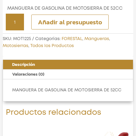
MANGUERA DE GASOLINA DE MOTOSIERRA DE 52CC
MANGUERA
Añadir al presupuesto
DE
GASOLINA
DE
SKU:
MOT1225
Categorías:
FORESTAL
,
Mangueras
,
MOTOSIERRA
Motosierras
,
Todos los Productos
DE
52CC
Descripción
cantidad
Valoraciones (0)
MANGUERA DE GASOLINA DE MOTOSIERRA DE 52CC
Productos relacionados