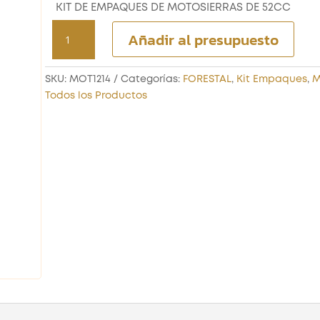
KIT DE EMPAQUES DE MOTOSIERRAS DE 52CC
KIT
Añadir al presupuesto
DE
EMPAQUES
DE
SKU:
MOT1214
Categorías:
FORESTAL
,
Kit Empaques
,
M
MOTOSIERRAS
Todos los Productos
DE
52CC
cantidad