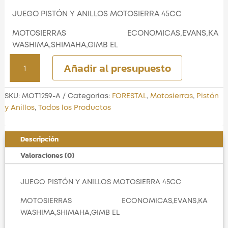
JUEGO PISTÓN Y ANILLOS MOTOSIERRA 45CC
MOTOSIERRAS ECONOMICAS,EVANS,KA
WASHIMA,SHIMAHA,GIMB EL
JUEGO
Añadir al presupuesto
PISTÓN
Y
ANILLOS
SKU:
MOT1259-A
Categorías:
FORESTAL
,
Motosierras
,
Pistón
MOTOSIERRA
y Anillos
,
Todos los Productos
45CC
cantidad
Descripción
Valoraciones (0)
JUEGO PISTÓN Y ANILLOS MOTOSIERRA 45CC
MOTOSIERRAS ECONOMICAS,EVANS,KA
WASHIMA,SHIMAHA,GIMB EL