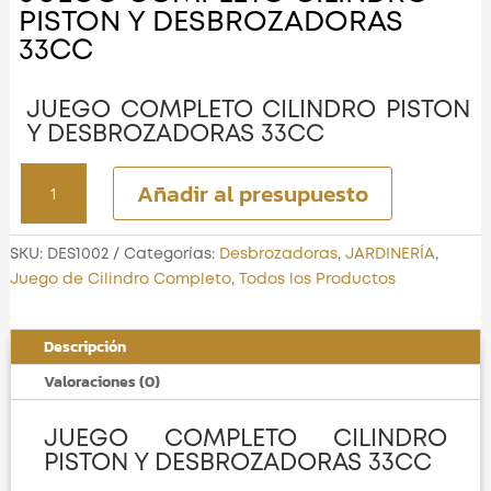
PISTON Y DESBROZADORAS
33CC
JUEGO COMPLETO CILINDRO PISTON
Y DESBROZADORAS 33CC
JUEGO
Añadir al presupuesto
COMPLETO
CILINDRO
PISTON
SKU:
DES1002
Categorías:
Desbrozadoras
,
JARDINERÍA
,
Y
Juego de Cilindro Completo
,
Todos los Productos
DESBROZADORAS
33CC
Descripción
cantidad
Valoraciones (0)
JUEGO COMPLETO CILINDRO
PISTON Y DESBROZADORAS 33CC