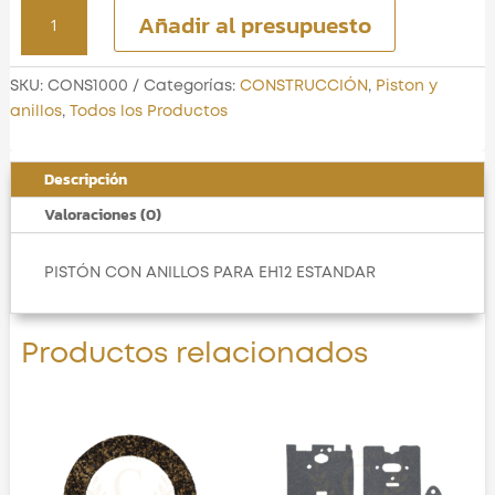
EH12
Añadir al presupuesto
PISTON
SET
ESTÁNDAR
SKU:
CONS1000
Categorías:
CONSTRUCCIÓN
,
Piston y
cantidad
anillos
,
Todos los Productos
Descripción
Valoraciones (0)
PISTÓN CON ANILLOS PARA EH12 ESTANDAR
Productos relacionados