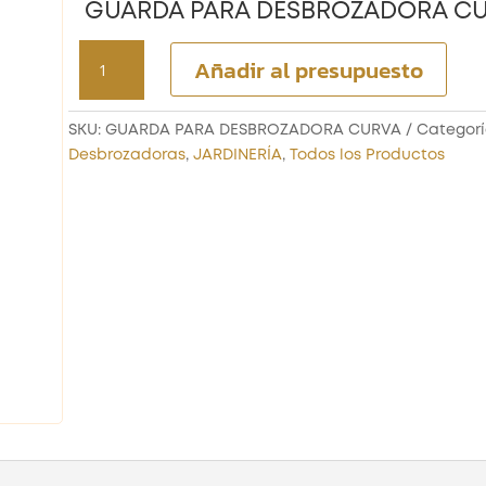
GUARDA PARA DESBROZADORA C
GUARDA
Añadir al presupuesto
PARA
DESBROZADORA
CURVA
SKU:
GUARDA PARA DESBROZADORA CURVA
Categorí
cantidad
Desbrozadoras
,
JARDINERÍA
,
Todos los Productos