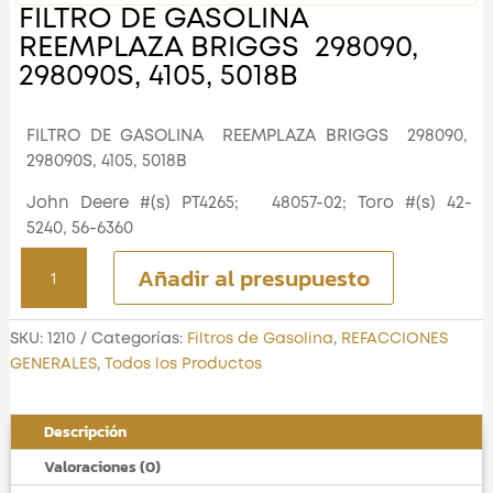
FILTRO DE GASOLINA
REEMPLAZA BRIGGS 298090,
298090S, 4105, 5018B
FILTRO DE GASOLINA REEMPLAZA BRIGGS 298090,
298090S, 4105, 5018B
John Deere #(s) PT4265; 48057-02; Toro #(s) 42-
5240, 56-6360
FILTRO DE GASOLINA
Añadir al presupuesto
REEMPLAZA BRIGGS 298090,
298090S, 4105, 5018B
cantidad
SKU:
1210
Categorías:
Filtros de Gasolina
,
REFACCIONES
GENERALES
,
Todos los Productos
Descripción
Valoraciones (0)