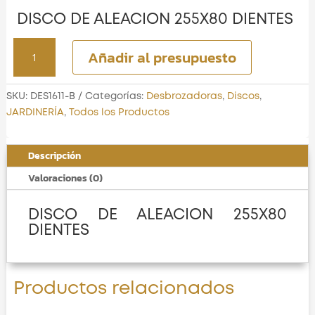
DISCO DE ALEACION 255X80 DIENTES
DISCO
Añadir al presupuesto
DE
ALEACION
255X80
SKU:
DES1611-B
Categorías:
Desbrozadoras
,
Discos
,
DIENTES
JARDINERÍA
,
Todos los Productos
cantidad
Descripción
Valoraciones (0)
DISCO DE ALEACION 255X80
DIENTES
Productos relacionados