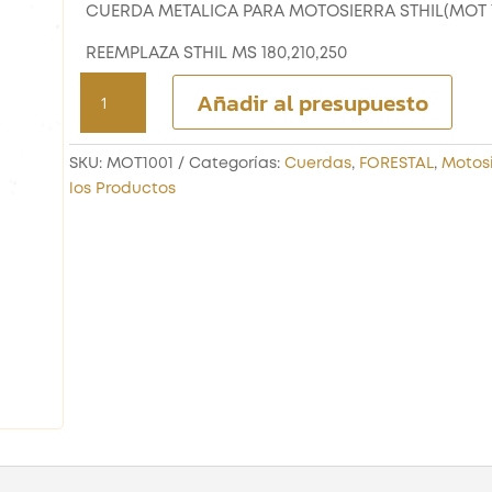
CUERDA METALICA PARA MOTOSIERRA STHIL(MOT 1
REEMPLAZA STHIL MS 180,210,250
CUERDA
Añadir al presupuesto
METALICA
PARA
MOTOSIERRA
SKU:
MOT1001
Categorías:
Cuerdas
,
FORESTAL
,
Motosi
STHIL(MOT
los Productos
1018)
cantidad