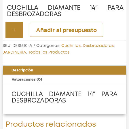
CUCHILLA DIAMANTE 14″ PARA
DESBROZADORAS
CUCHILLA
Añadir al presupuesto
DIAMANTE
14"
PARA
SKU:
DES1610-A
Categorías:
Cuchillas
,
Desbrozadoras
,
DESBROZADORAS
JARDINERÍA
,
Todos los Productos
cantidad
Descripción
Valoraciones (0)
CUCHILLA DIAMANTE 14" PARA
DESBROZADORAS
Productos relacionados