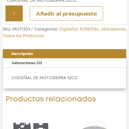
CIGÜEÑAL DE MOTOSIERRA 52CC
CIGÜEÑAL
Añadir al presupuesto
DE
MOTOSIERRA
52CC
SKU:
MOT1203
Categorías:
Cigüeñal
,
FORESTAL
,
Motosierras
,
cantidad
Todos los Productos
Descripción
Valoraciones (0)
CIGÜEÑAL DE MOTOSIERRA 52CC
Productos relacionados