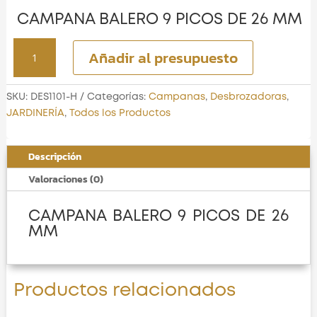
CAMPANA BALERO 9 PICOS DE 26 MM
CAMPANA
Añadir al presupuesto
BALERO
9
PICOS
SKU:
DES1101-H
Categorías:
Campanas
,
Desbrozadoras
,
DE
JARDINERÍA
,
Todos los Productos
26
MM
Descripción
cantidad
Valoraciones (0)
CAMPANA BALERO 9 PICOS DE 26
MM
Productos relacionados