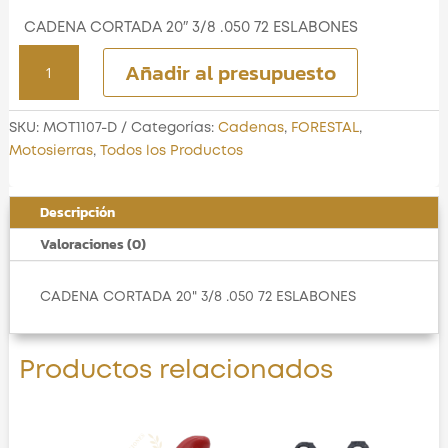
CADENA CORTADA 20″ 3/8 .050 72 ESLABONES
CADENA
Añadir al presupuesto
CORTADA
20"
3/8
SKU:
MOT1107-D
Categorías:
Cadenas
,
FORESTAL
,
.050
Motosierras
,
Todos los Productos
72
ESLABONES
Descripción
cantidad
Valoraciones (0)
CADENA CORTADA 20" 3/8 .050 72 ESLABONES
Productos relacionados