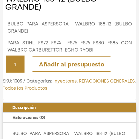
GRANDE)
BULBO PARA ASPERSORA WALBRO 188-12 (BULBO
GRANDE)
PARA STIHL FS72 FS74 FS75 FS76 FS80 FS85 CON
WALBRO CARBURETTOR ECHO RYOBI
BULBO PARA ASPERSORA
Añadir al presupuesto
WALBRO 188-
12 (BULBO
GRANDE)
SKU:
1305
Categorías:
Inyectores
,
REFACCIONES GENERALES
,
cantidad
Todos los Productos
Descripción
Valoraciones (0)
BULBO PARA ASPERSORA WALBRO 188-12 (BULBO