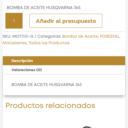
BOMBA DE ACEITE HUSQVARNA 365
BOMBA
Añadir al presupuesto
DE
ACEITE
HUSQVARNA
SKU:
MOT1101-G
Categorías:
Bomba de Aceite
,
FORESTAL
,
365
Motosierras
,
Todos los Productos
cantidad
Descripción
Valoraciones (0)
BOMBA DE ACEITE HUSQVARNA 365
Productos relacionados