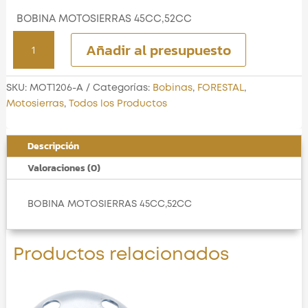
BOBINA MOTOSIERRAS 45CC,52CC
BOBINA
Añadir al presupuesto
MOTOSIERRAS
45CC,52CC
cantidad
SKU:
MOT1206-A
Categorías:
Bobinas
,
FORESTAL
,
Motosierras
,
Todos los Productos
Descripción
Valoraciones (0)
BOBINA MOTOSIERRAS 45CC,52CC
Productos relacionados